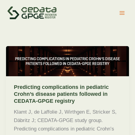
Zum
Inhalt
springen
Predicting complications in pediatric
Crohn’s disease patients followed in
CEDATA-GPGE registry
Klamt J, de Laffolie J, Wirthgen E, Stricker S,
Däbritz J; CEDATA-GPGE study group.
Predicting complications in pediatric Crohn’s