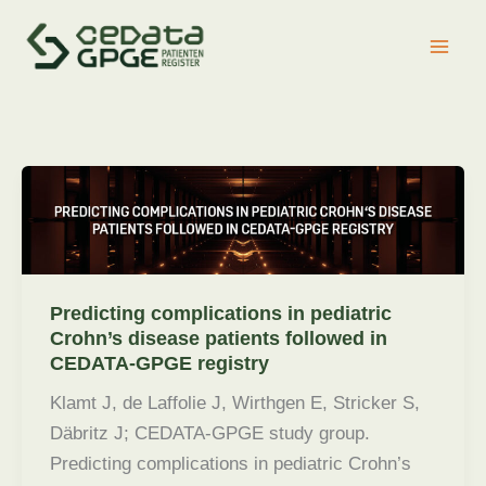
Zum
Inhalt
springen
Predicting complications in pediatric
Crohn’s disease patients followed in
CEDATA-GPGE registry
Klamt J, de Laffolie J, Wirthgen E, Stricker S,
Däbritz J; CEDATA-GPGE study group.
Predicting complications in pediatric Crohn’s